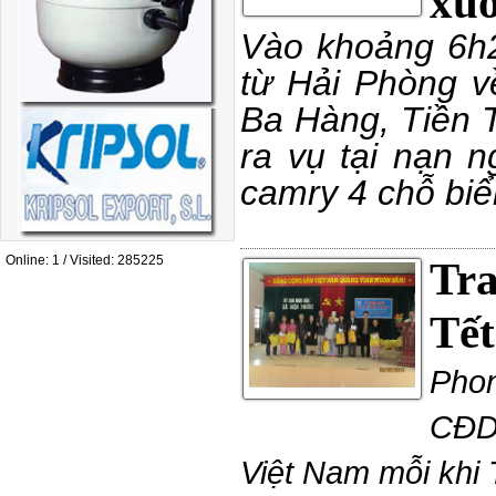
xuố
Vào khoảng 6h2
từ Hải Phòng v
Ba Hàng, Tiền 
ra vụ tại nạn 
camry 4 chỗ bi
Online: 1 / Visited: 285225
Tra
Tết
Phon
CĐDC
Việt Nam mỗi khi 