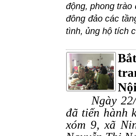
động,
phong trào 
đông đảo các tần
tình, ủng hộ tích 
Bắt
tra
Nộ
Ngày 22/
đã tiến hành 
xóm 9, xã Ni