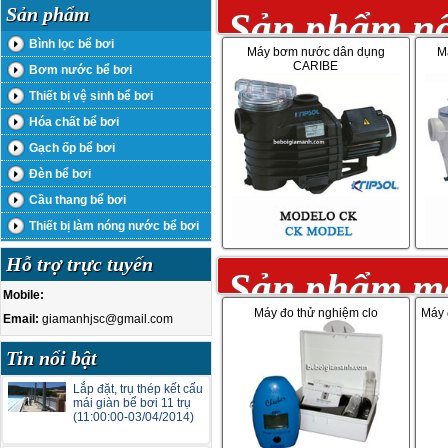
Sản phẩm
Sản phẩm nổ
Bình lọc bể bơi
Máy bơm nước dân dụng
M
CARIBE
Bơm nước bể bơi
Thiết bị vệ sinh bể bơi
Hóa chất bể bơi
Gạch ốp bể bơi
Đèn bể bơi
Cầu thang bể bơi
Thiết bị làm nóng nước bể bơi
Hỗ trợ trực tuyến
Sản phẩm mớ
Mobile:
Máy đo thử nghiệm clo
Máy 
Email:
giamanhjsc@gmail.com
Tin nổi bật
Lắp đặt, trụ thép kết cấu
mái giàn bể bơi 11 trụ
(11:00:00-03/04/2014)